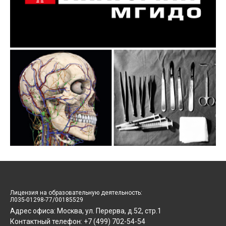
косметологических целях.
специальность:
косметология
категория слушателей:
врачи
косметологи, дерматовенерологи,
пластические хирурги
место проведения:
по желанию
слушателя
Программа в формате *.pdf
Лицензия на образовательную деятельность:
Л035-01298-77/00185529
Адрес офиса: Москва, ул. Перерва, д.52, стр.1
Контактный телефон: +7 (499) 702-54-54