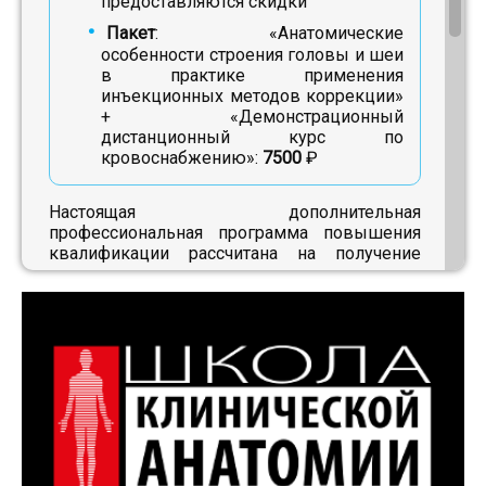
предоставляются скидки
Пакет
: «Анатомические
особенности строения головы и шеи
в практике применения
инъекционных методов коррекции»
+ «Демонстрационный
дистанционный курс по
кровоснабжению»:
7500
₽
Настоящая дополнительная
профессиональная программа повышения
квалификации рассчитана на получение
врачами косметологами актуальных
теоретических знаний по топографическим
особенностям анатомии лица и шеи,
закрепление практических навыков по
применению ботулинического токсина типа
А, развитие умений по основным
направлениям работы с препаратами
гиалуроновой кислоты и использованию
инновационных техник применения, а также
на совершенствование профессионального
опыта врача-косметолога в лечебных и